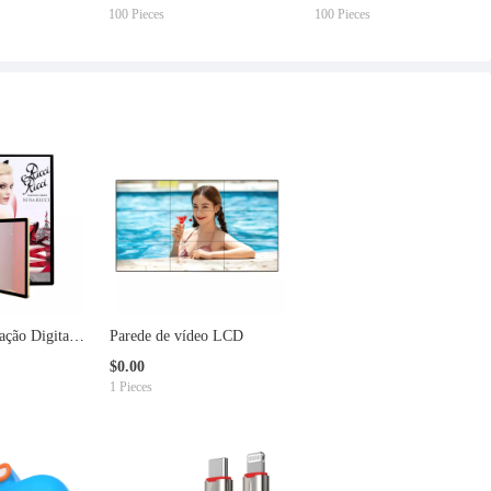
00 Pieces
100 Pieces
100 Pieces
ação Digital
Parede de vídeo LCD
$0.00
1 Pieces