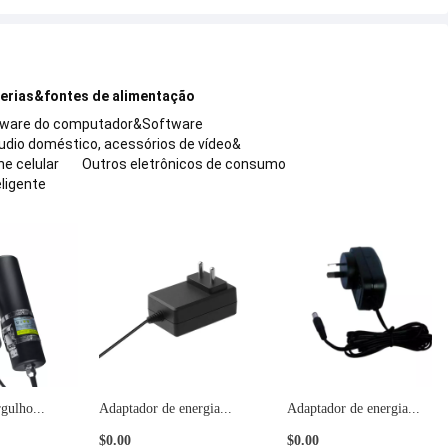
erias&fontes de alimentação
ware do computador&Software
udio doméstico, acessórios de vídeo&
e celular
Outros eletrônicos de consumo
eligente
daptador de energia...
Carregamento rápido ...
Adaptador de e
0.00
$0.00
$0.00